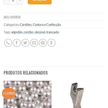
SKU:
035850
Categorias:
Cordões
,
Costura e Confecção
Tags:
algodão
,
cordão
,
são josé
,
trançado
PRODUTOS RELACIONADOS
+CORES