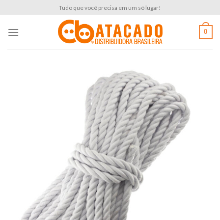
Skip
Tudo que você precisa em um só lugar!
to
content
0