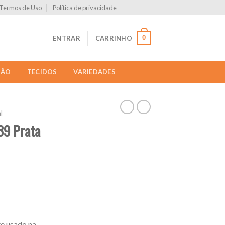
Termos de Uso
Política de privacidade
0
ENTRAR
CARRINHO
ÇÃO
TECIDOS
VARIEDADES
l
 39 Prata
te usado na