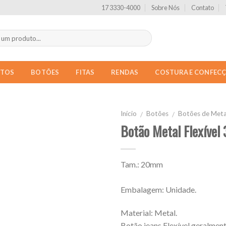
17 3330-4000
Sobre Nós
Contato
NTOS
BOTÕES
FITAS
RENDAS
COSTURA E CONFEC
Início
Botões
Botões de Meta
/
/
Botão Metal Flexível
Tam.: 20mm
Embalagem: Unidade.
Material: Metal.
Botão jeans Flexível geralmen