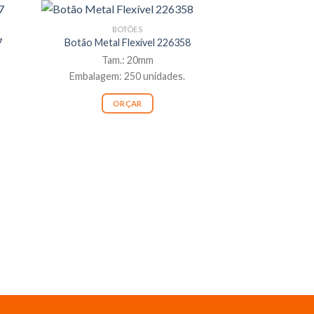
BOTÕES
7
Botão Metal Flexível 226358
Tam.: 20mm
Embalagem: 250 unidades.
ORÇAR
BO
Botão Metal F
Tam.
Embalagem: 
OR