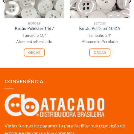
BOTÕES
BOTÕES
Botão Poliéster 1467
Botão Poliéster 10819
Tamanho 18"
Tamanho 24"
Abamento:Perolado
Abamento:Perolado
ORÇAR
ORÇAR
CONVENIÊNCIA
Várias formas de pagamento para facilitar sua reposição de
estoque e deixar sua loja completa.