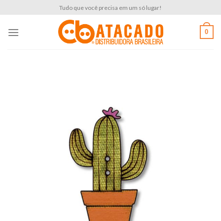
Skip
Tudo que você precisa em um só lugar!
to
content
0