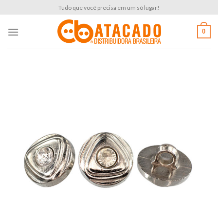
Skip
Tudo que você precisa em um só lugar!
to
content
0