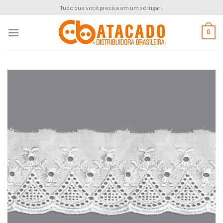
Skip
Tudo que você precisa em um só lugar!
to
content
0