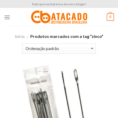
Skip
Tudo que você precisa em um só lugar!
to
content
0
Início
Produtos marcados com a tag “zinco”
/