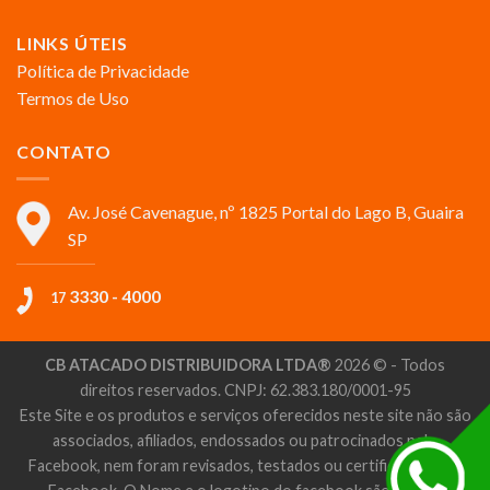
LINKS ÚTEIS
Política de Privacidade
Termos de Uso
CONTATO
Av. José Cavenague, nº 1825 Portal do Lago B, Guaira
SP
3330 - 4000
17
CB ATACADO DISTRIBUIDORA LTDA®
2026 © - Todos
direitos reservados. CNPJ: 62.383.180/0001-95
Este Site e os produtos e serviços oferecidos neste site não são
associados, afiliados, endossados ou patrocinados pelo
Facebook, nem foram revisados, testados ou certificados pelo