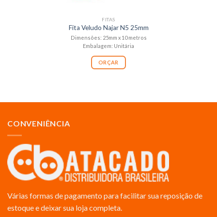
FITAS
Fita Veludo Najar N5 25mm
Dimensões: 25mm x 10 metros
Embalagem: Unitária
ORÇAR
CONVENIÊNCIA
Várias formas de pagamento para facilitar sua reposição de
estoque e deixar sua loja completa.