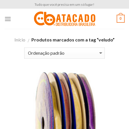
Skip
Tudo que você precisa em um só lugar!
to
content
0
Início
Produtos marcados com a tag “veludo”
/