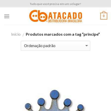
Skip
Tudo que você precisa em um só lugar!
to
content
0
Início
Produtos marcados com a tag “principe”
/