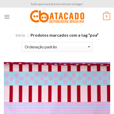
Skip
Tudo que você precisa em um só lugar!
to
content
0
Início
Produtos marcados com a tag “poa”
/