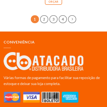
ORÇAR
1
2
3
4
CONVENIÊNCIA
Várias formas de pagamento para facilitar sua reposição de
estoque e deixar sua loja completa.