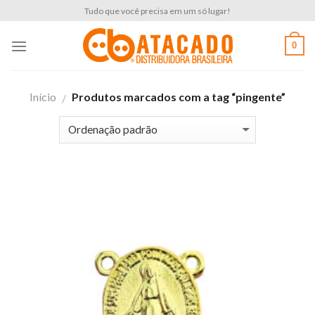
Skip
Tudo que você precisa em um só lugar!
to
content
0
Início
Produtos marcados com a tag “pingente”
/