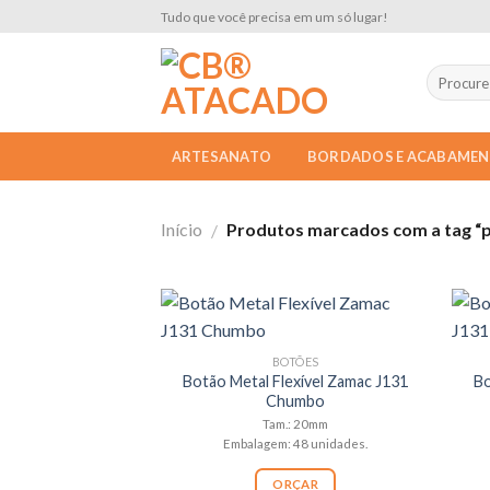
Skip
Tudo que você precisa em um só lugar!
to
content
ARTESANATO
BORDADOS E ACABAME
Início
Produtos marcados com a tag “
/
BOTÕES
Botão Metal Flexível Zamac J131
Bo
Chumbo
Tam.: 20mm
Embalagem: 48 unidades.
ORÇAR