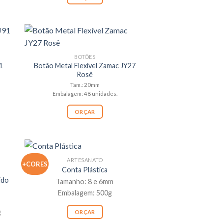
BOTÕES
1
Botão Metal Flexível Zamac JY27
Rosê
Tam.: 20mm
Embalagem: 48 unidades.
ORÇAR
ARTESANATO
+CORES
Conta Plástica
ido
Tamanho: 8 e 6mm
Embalagem: 500g
g
ORÇAR