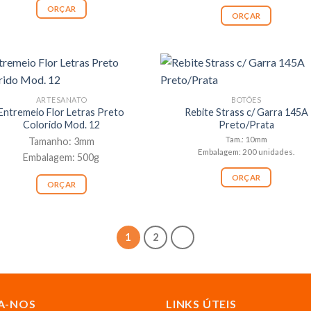
ORÇAR
ORÇAR
ARTESANATO
BOTÕES
Entremeio Flor Letras Preto
Rebite Strass c/ Garra 145A
Colorido Mod. 12
Preto/Prata
Tam.: 10mm
Tamanho: 3mm
Embalagem: 200 unidades.
Embalagem: 500g
ORÇAR
ORÇAR
1
2
A-NOS
LINKS ÚTEIS