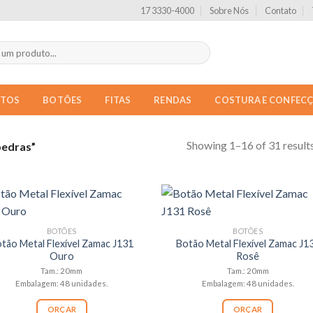
17 3330-4000
Sobre Nós
Contato
NTOS
BOTÕES
FITAS
RENDAS
COSTURA E CONFEC
Showing 1–16 of 31 result
pedras”
BOTÕES
BOTÕES
tão Metal Flexível Zamac J131
Botão Metal Flexível Zamac J1
Ouro
Rosê
Tam.: 20mm
Tam.: 20mm
Embalagem: 48 unidades.
Embalagem: 48 unidades.
ORÇAR
ORÇAR