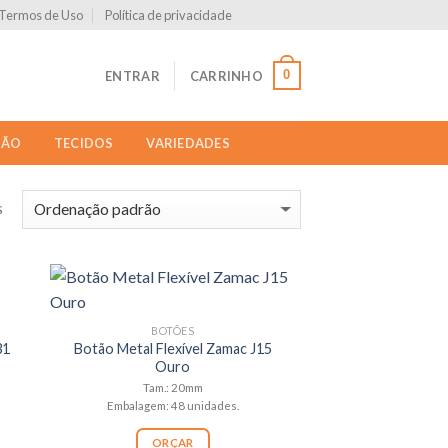
Termos de Uso
Política de privacidade
0
ENTRAR
CARRINHO
ÇÃO
TECIDOS
VARIEDADES
s
BOTÕES
31
Botão Metal Flexível Zamac J15
Ouro
Tam.: 20mm
Embalagem: 48 unidades.
ORÇAR