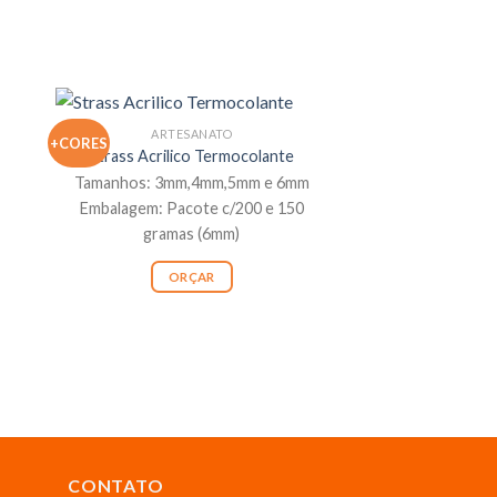
ARTESANATO
+CORES
Strass Acrilico Termocolante
Tamanhos: 3mm,4mm,5mm e 6mm
Embalagem: Pacote c/200 e 150
gramas (6mm)
ORÇAR
CONTATO