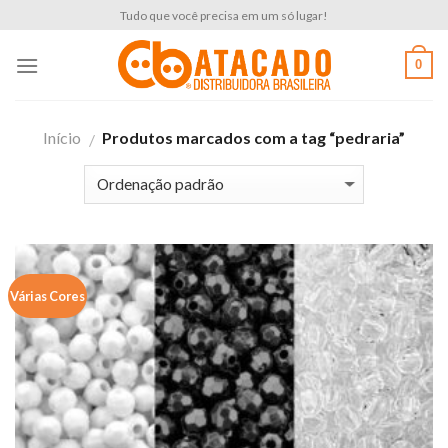
Skip
Tudo que você precisa em um só lugar!
to
content
0
Início
Produtos marcados com a tag “pedraria”
/
Várias Cores