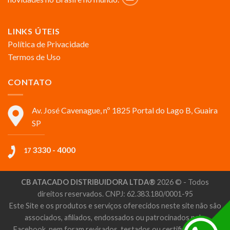
LINKS ÚTEIS
Política de Privacidade
Termos de Uso
CONTATO
Av. José Cavenague, nº 1825 Portal do Lago B, Guaira
SP
3330 - 4000
17
CB ATACADO DISTRIBUIDORA LTDA®
2026 © - Todos
direitos reservados. CNPJ: 62.383.180/0001-95
Este Site e os produtos e serviços oferecidos neste site não são
associados, afiliados, endossados ou patrocinados pelo
Facebook, nem foram revisados, testados ou certificados pelo