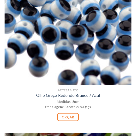
ARTESANATO
Olho Grego Redondo Branco / Azul
Medidas: 8mm
Embalagem: Pacote c/ 500pçs
ORÇAR