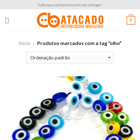
Skip
Tudo que você precisa em um só lugar!
to
content
0
Início
Produtos marcados com a tag “olho”
/