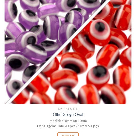
ARTESANATO
Olho Grego Oval
Medidas: 8mm ou 10mm
Embalagem: 8mm 200pçs / 10mm 500pçs