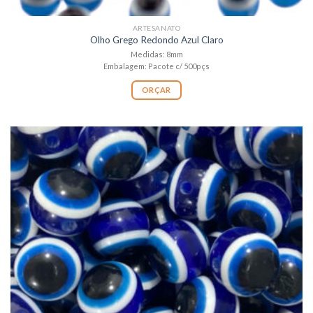
ARTESANATO
Olho Grego Redondo Azul Claro
Medidas: 8mm
Embalagem: Pacote c/ 500pçs
ORÇAR