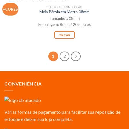
COSTURA E CONFECÇÃO
+CORES
Meia Pérola em Metro 08mm
Tamanhos: 08mm
Embalagem: Rolo c/ 20 metros
ORÇAR
1
2
CONVENIÊNCIA
Várias formas de pagamento para facilitar sua reposição de
estoque e deixar sua loja completa.