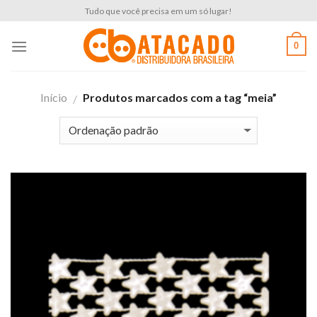
Skip
Tudo que você precisa em um só lugar!
to
content
0
Início
Produtos marcados com a tag “meia”
/