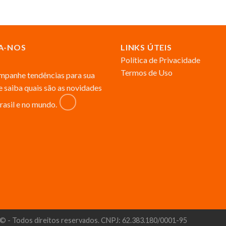
A-NOS
LINKS ÚTEIS
Política de Privacidade
Termos de Uso
panhe tendências para sua
 e saiba quais são as novidades
rasil e no mundo.
© - Todos direitos reservados. CNPJ: 62.383.180/0001-95