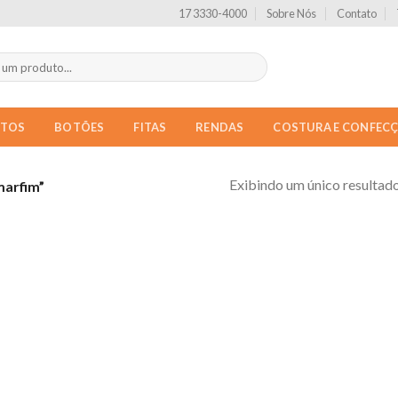
17 3330-4000
Sobre Nós
Contato
NTOS
BOTÕES
FITAS
RENDAS
COSTURA E CONFEC
Exibindo um único resultad
marfim”