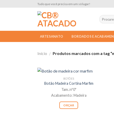
Skip
Tudo que você precisa em um só lugar!
to
content
ARTESANATO
BORDADOS E ACABAME
Início
Produtos marcados com a tag “
/
BOTÕES
Botão Madeira Cortina Marfim
Tam.:nº0"
Acabamento: Madeira
ORÇAR