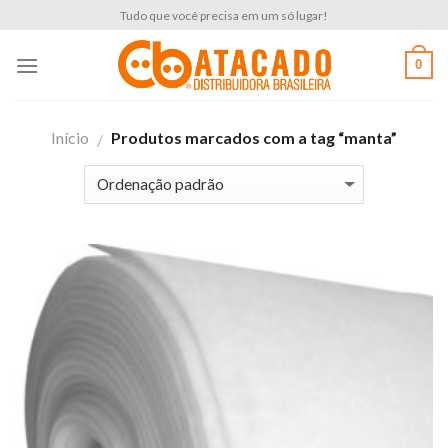
Skip
Tudo que você precisa em um só lugar!
to
content
0
Início
Produtos marcados com a tag “manta”
/