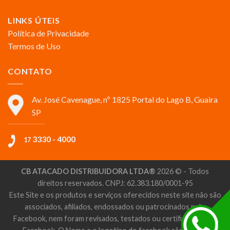
LINKS ÚTEIS
Política de Privacidade
Termos de Uso
CONTATO
Av. José Cavenague, nº 1825 Portal do Lago B, Guaira
SP
3330 - 4000
17
CB ATACADO DISTRIBUIDORA LTDA®
2026 © - Todos
direitos reservados. CNPJ: 62.383.180/0001-95
Este Site e os produtos e serviços oferecidos neste site não são
associados, afiliados, endossados ou patrocinados pelo
Facebook, nem foram revisados, testados ou certificados pelo