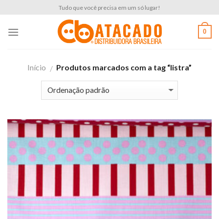
Skip
Tudo que você precisa em um só lugar!
to
content
0
Início
Produtos marcados com a tag “listra”
/