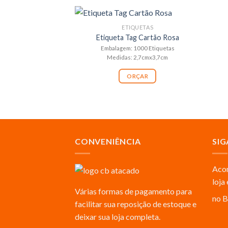
ETIQUETAS
Etiqueta Tag Cartão Rosa
Embalagem: 1000 Etiquetas
Medidas: 2,7cmx3,7cm
ORÇAR
CONVENIÊNCIA
SIG
Acom
loja
Várias formas de pagamento para
no B
facilitar sua reposição de estoque e
deixar sua loja completa.