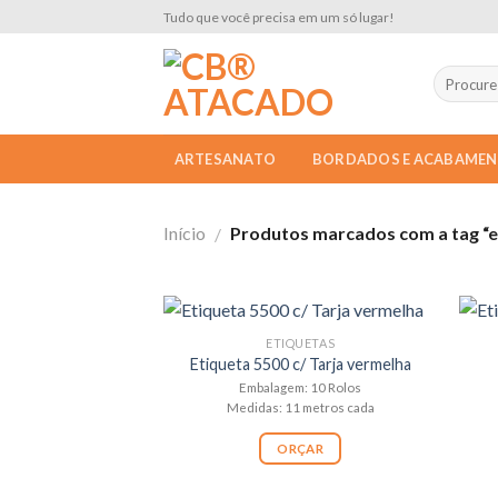
Skip
Tudo que você precisa em um só lugar!
to
content
ARTESANATO
BORDADOS E ACABAME
Início
Produtos marcados com a tag “e
/
ETIQUETAS
Etiqueta 5500 c/ Tarja vermelha
Embalagem: 10 Rolos
Medidas: 11 metros cada
ORÇAR