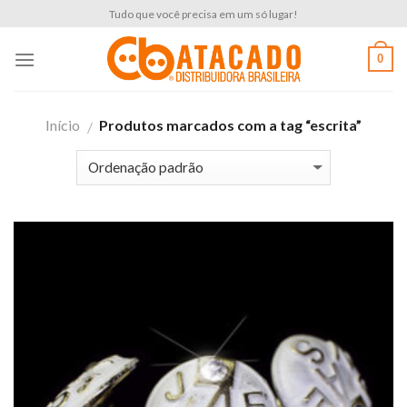
Skip
Tudo que você precisa em um só lugar!
to
content
0
Início
Produtos marcados com a tag “escrita”
/