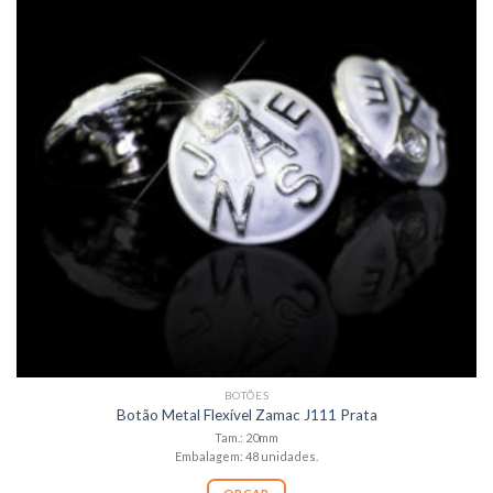
BOTÕES
Botão Metal Flexível Zamac J111 Prata
Tam.: 20mm
Embalagem: 48 unidades.