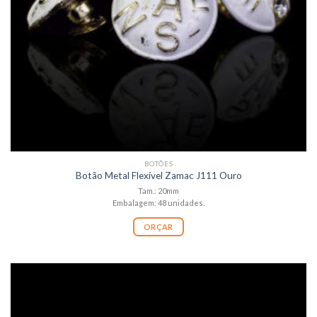
BOTÕES
Botão Metal Flexível Zamac J111 Ouro
Tam.: 20mm
Embalagem: 48 unidades.
ORÇAR