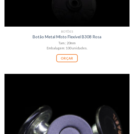
BOTÕES
Botão Metal Misto Flexível B308 Rosa
Tam.: 20mm
Embalagem: 100 unidades.
ORÇAR