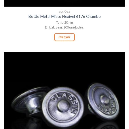
BOTÕES
Botão Metal Misto Flexível B176 Chumbo
Tam.: 20mm
Embalagem: 100 unidades.
ORÇAR