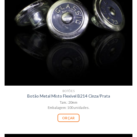
BOTÕES
Botão Metal Misto Flexível B214 Cinza/Prata
Tam.: 20mm
Embalagem: 100 unidades.
ORÇAR