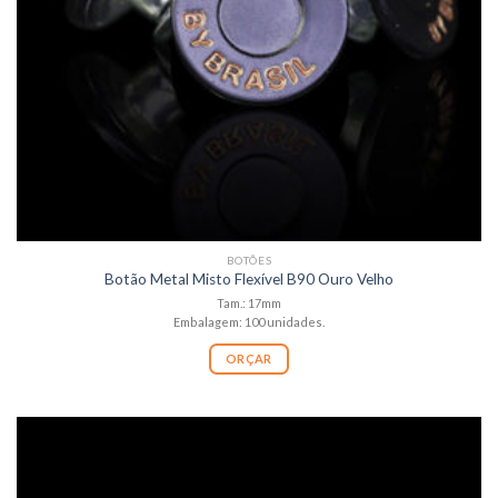
BOTÕES
Botão Metal Misto Flexível B90 Ouro Velho
Tam.: 17mm
Embalagem: 100 unidades.
ORÇAR