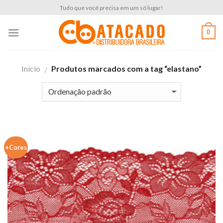
Skip
Tudo que você precisa em um só lugar!
to
content
0
Início
Produtos marcados com a tag “elastano”
/
+Cores