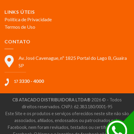
LINKS ÚTEIS
Política de Privacidade
Termos de Uso
CONTATO
Av. José Cavenague, nº 1825 Portal do Lago B, Guaira
SP
3330 - 4000
17
CB ATACADO DISTRIBUIDORA LTDA®
2026 © - Todos
direitos reservados. CNPJ: 62.383.180/0001-95
Este Site e os produtos e serviços oferecidos neste site não são
associados, afiliados, endossados ou patrocinados pelo
Facebook, nem foram revisados, testados ou certificados pelo