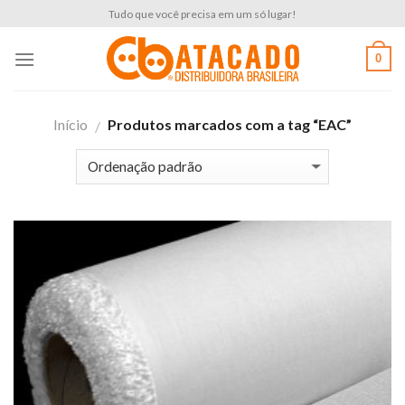
Skip
Tudo que você precisa em um só lugar!
to
content
0
Início
Produtos marcados com a tag “EAC”
/