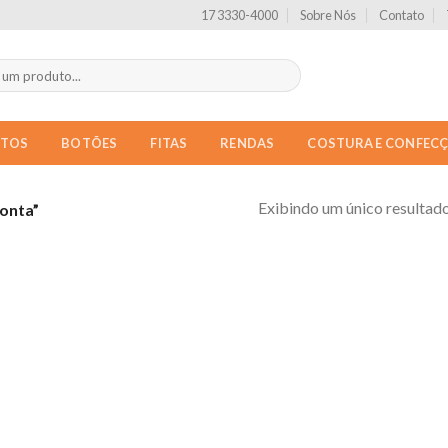
17 3330-4000
Sobre Nós
Contato
NTOS
BOTÕES
FITAS
RENDAS
COSTURA E CONFEC
Exibindo um único resultad
onta”