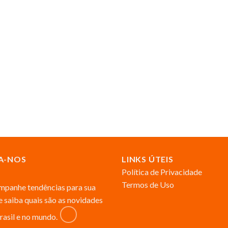
A-NOS
LINKS ÚTEIS
Política de Privacidade
Termos de Uso
panhe tendências para sua
 e saiba quais são as novidades
rasil e no mundo.