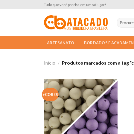
Skip
Tudo que você precisa em um só lugar!
to
content
ARTESANATO
BORDADOS E ACABAME
Início
Produtos marcados com a tag “c
/
+CORES