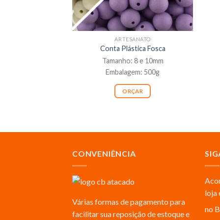
ARTESANATO
Conta Plástica Fosca
Tamanho: 8 e 10mm
Embalagem: 500g
ORÇAR
CONVENIÊNCIA
SIG
Acom
loja
Várias formas de pagamento para
no B
facilitar sua reposição de estoque e