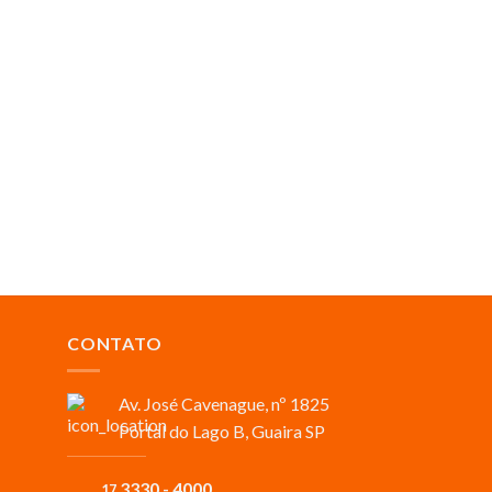
CONTATO
Av. José Cavenague, nº 1825
Portal do Lago B, Guaira SP
3330 - 4000
17