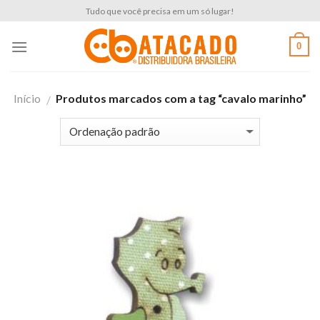
Skip
Tudo que você precisa em um só lugar!
to
content
0
Início
Produtos marcados com a tag “cavalo marinho”
/