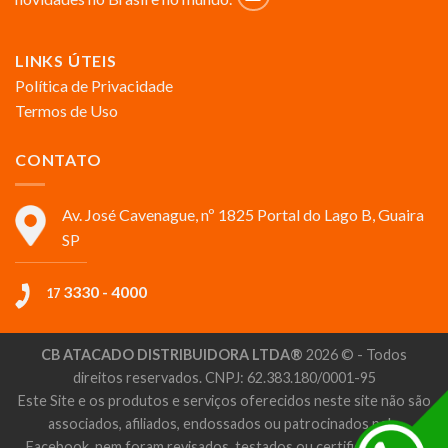
LINKS ÚTEIS
Política de Privacidade
Termos de Uso
CONTATO
Av. José Cavenague, nº 1825 Portal do Lago B, Guaira
SP
3330 - 4000
17
CB ATACADO DISTRIBUIDORA LTDA®
2026 © - Todos
direitos reservados. CNPJ: 62.383.180/0001-95
Este Site e os produtos e serviços oferecidos neste site não são
associados, afiliados, endossados ou patrocinados pelo
Facebook, nem foram revisados, testados ou certificados pelo