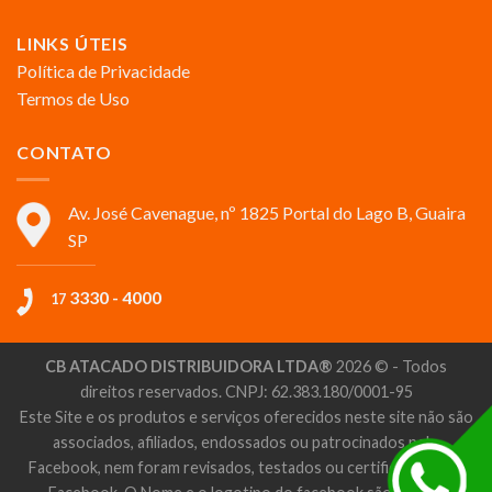
LINKS ÚTEIS
Política de Privacidade
Termos de Uso
CONTATO
Av. José Cavenague, nº 1825 Portal do Lago B, Guaira
SP
3330 - 4000
17
CB ATACADO DISTRIBUIDORA LTDA®
2026 © - Todos
direitos reservados. CNPJ: 62.383.180/0001-95
Este Site e os produtos e serviços oferecidos neste site não são
associados, afiliados, endossados ou patrocinados pelo
Facebook, nem foram revisados, testados ou certificados pelo