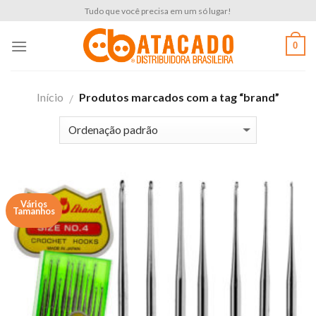
Skip
Tudo que você precisa em um só lugar!
to
content
0
Início
Produtos marcados com a tag “brand”
/
Vários
Tamanhos