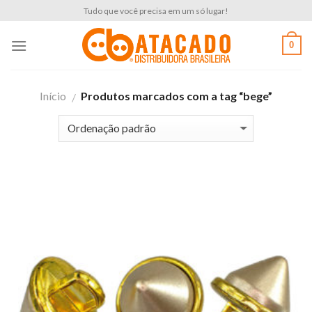
Skip
Tudo que você precisa em um só lugar!
to
content
0
Início
Produtos marcados com a tag “bege”
/