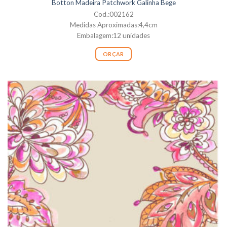
Botton Madeira Patchwork Galinha Bege
Cod.:002162
Medidas Aproximadas:4,4cm
Embalagem:12 unidades
ORÇAR