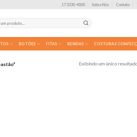
17 3330-4000
Sobre Nós
Contato
NTOS
BOTÕES
FITAS
RENDAS
COSTURA E CONFEC
Exibindo um único resultad
bastão”