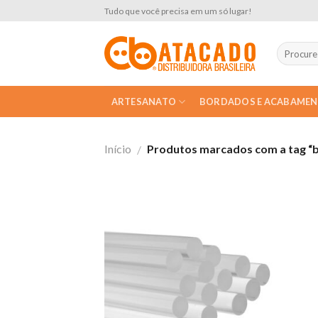
Skip
Tudo que você precisa em um só lugar!
to
content
ARTESANATO
BORDADOS E ACABAME
Início
Produtos marcados com a tag “
/