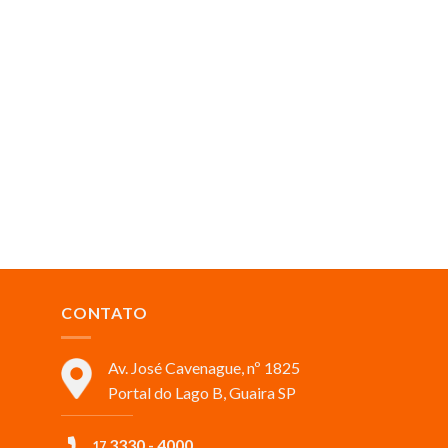
CONTATO
Av. José Cavenague, nº 1825
Portal do Lago B, Guaira SP
3330 - 4000
17