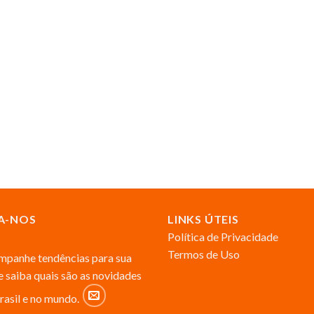
A-NOS
LINKS ÚTEIS
Política de Privacidade
Termos de Uso
panhe tendências para sua
 e saiba quais são as novidades
rasil e no mundo.