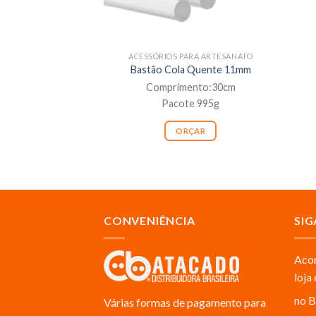
ACESSÓRIOS PARA ARTESANATO
Bastão Cola Quente 11mm
Comprimento:30cm
Pacote 995g
ORÇAR
CONVENIÊNCIA
SIG
Acom
loja
no B
Várias formas de pagamento para