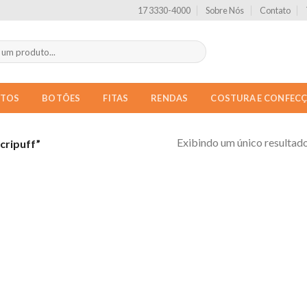
17 3330-4000
Sobre Nós
Contato
NTOS
BOTÕES
FITAS
RENDAS
COSTURA E CONFEC
Exibindo um único resultad
cripuff”