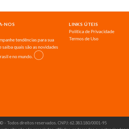
A-NOS
LINKS ÚTEIS
Política de Privacidade
Termos de Uso
panhe tendências para sua
 e saiba quais são as novidades
rasil e no mundo.
© - Todos direitos reservados. CNPJ: 62.383.180/0001-95