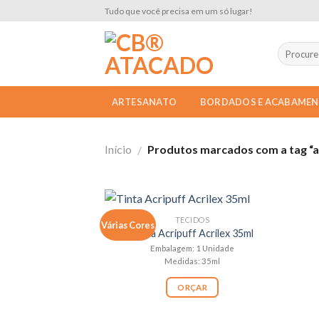
Skip
Tudo que você precisa em um só lugar!
to
content
ARTESANATO
BORDADOS E ACABAME
Início
Produtos marcados com a tag “a
/
TECIDOS
Várias Cores
Tinta Acripuff Acrilex 35ml
Embalagem: 1 Unidade
Medidas: 35ml
ORÇAR