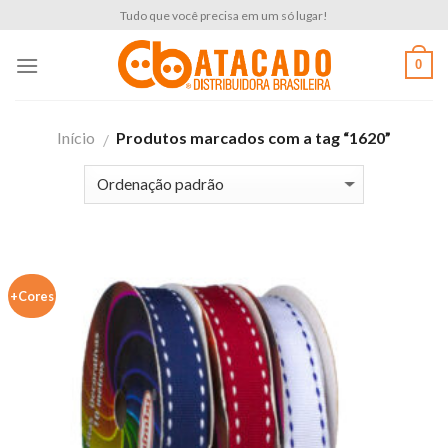
Skip
Tudo que você precisa em um só lugar!
to
content
0
Início
Produtos marcados com a tag “1620”
/
+Cores