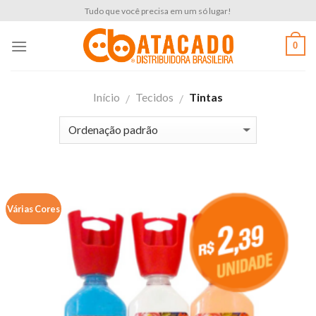
Skip
Tudo que você precisa em um só lugar!
to
content
0
Início
Tecidos
Tintas
/
/
Várias Cores