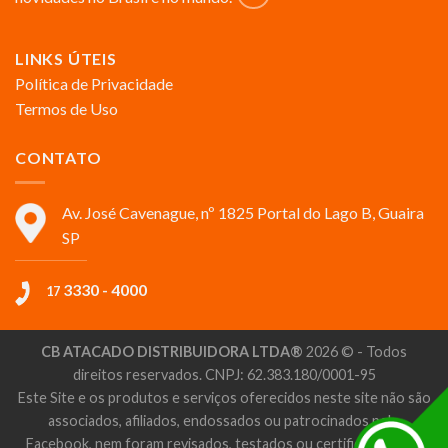
LINKS ÚTEIS
Política de Privacidade
Termos de Uso
CONTATO
Av. José Cavenague, nº 1825 Portal do Lago B, Guaira
SP
3330 - 4000
17
CB ATACADO DISTRIBUIDORA LTDA®
2026 © - Todos
direitos reservados. CNPJ: 62.383.180/0001-95
Este Site e os produtos e serviços oferecidos neste site não são
associados, afiliados, endossados ou patrocinados pelo
Facebook, nem foram revisados, testados ou certificados pelo